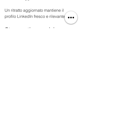
Un ritratto aggiornato mantiene il 
profilo LinkedIn fresco e rilevante.
Strumenti e servizi per 
ottenere un ritratto 
professionale
Fotografi specializzati in ritratti 
professionali
Studi fotografici con esperienza in 
personal branding
App e servizi online per ritocchi 
leggeri e miglioramenti
Investire in un buon ritratto è un 
investimento sulla tua immagine 