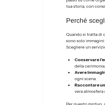
passo su come organi
tua storia, con consi
Perché scegli
Quando si tratta di 
sono solo immagini: 
Scegliere un servizi
Conservare l’
della cerimonia
Avere immagini
ogni scena.
Raccontare un
vera atmosfera 
Per questo motivo, a