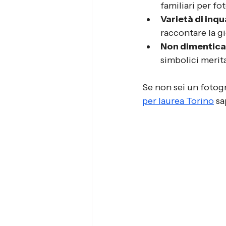
familiari per fot
Varietà di inq
raccontare la g
Non dimenticar
simbolici merit
Se non sei un fotogr
per laurea Torino
 s