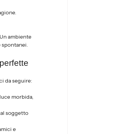
tagione.
. Un ambiente 
e spontanei.
 perfette
ci da seguire:
n luce morbida, 
al soggetto 
amici e 