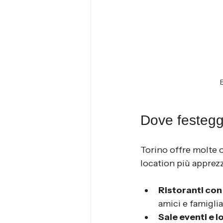
E
Dove festeggi
Torino offre molte o
location più apprez
Ristoranti con 
amici e famiglia
Sale eventi e l