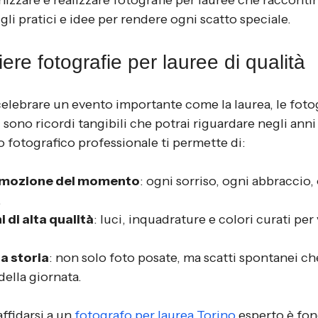
zzare e realizzare fotografie per lauree che raccontin
gli pratici e idee per rendere ogni scatto speciale.
ere fotografie per lauree di qualità
celebrare un evento importante come la laurea, le foto
sono ricordi tangibili che potrai riguardare negli anni 
o fotografico professionale ti permette di:
emozione del momento
: ogni sorriso, ogni abbraccio,
.
 di alta qualità
: luci, inquadrature e colori curati per 
a storia
: non solo foto posate, ma scatti spontanei ch
della giornata.
ffidarsi a un 
fotografo per laurea Torino
 esperto è fo