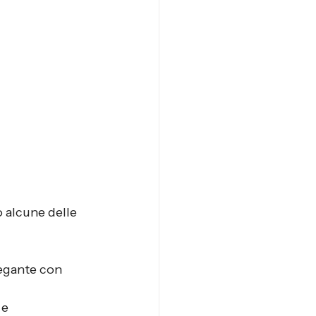
 alcune delle 
legante con 
 e 