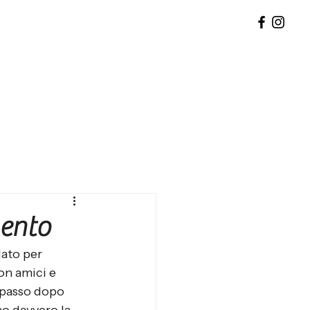
mento
dato per 
on amici e 
ò passo dopo 