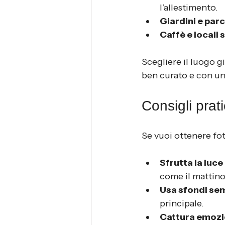
l’allestimento.
Giardini e parc
Caffè e locali 
Scegliere il luogo g
ben curato e con una
Consigli prati
Se vuoi ottenere fot
Sfrutta la luce
come il mattino
Usa sfondi sem
principale.
Cattura emozi