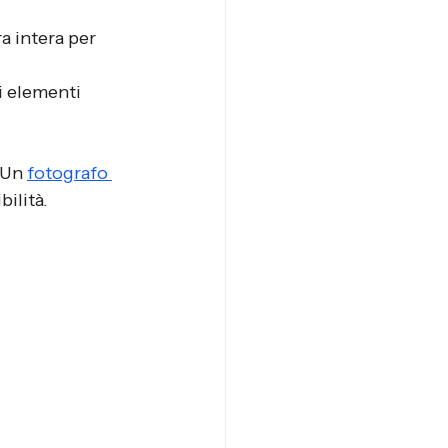
ra intera per 
ri elementi 
 Un 
fotografo 
ilità.