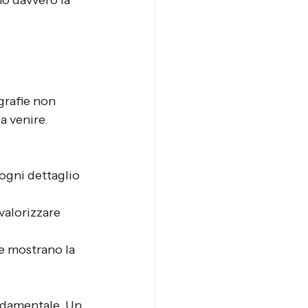
o davvero la 
grafie non 
a venire. 
 ogni dettaglio 
valorizzare 
e mostrano la 
ndamentale. Un 