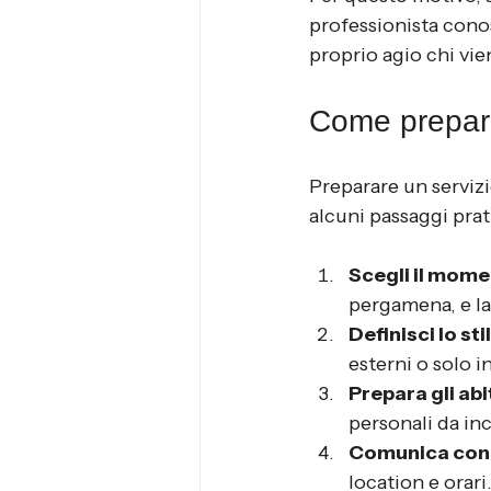
professionista conos
proprio agio chi vie
Come preparar
Preparare un servizi
alcuni passaggi prati
Scegli il mome
pergamena, e la
Definisci lo sti
esterni o solo i
Prepara gli abi
personali da inc
Comunica con 
location e orari