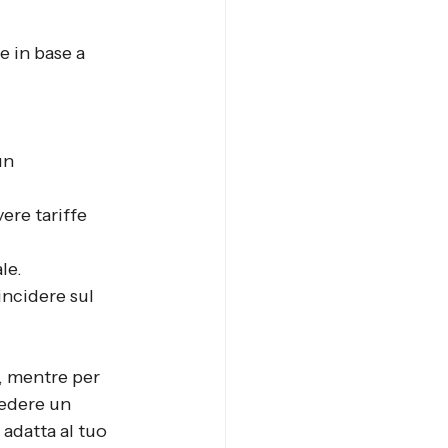
e in base a 
un 
ere tariffe 
le.
incidere sul 
, mentre per 
iedere un 
adatta al tuo 