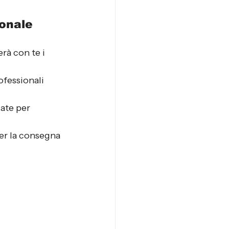
ionale
rà con te i 
ofessionali 
ate per 
per la consegna 