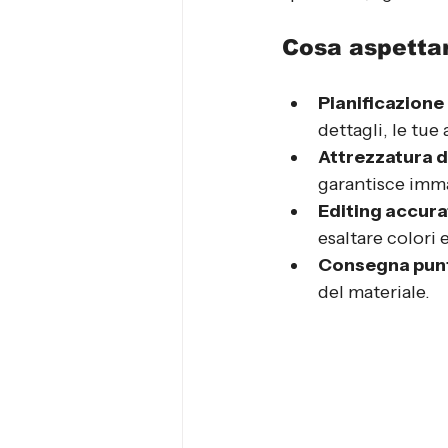
Cosa aspettar
Pianificazione
dettagli, le tu
Attrezzatura d
garantisce imma
Editing accur
esaltare colori 
Consegna pun
del materiale.