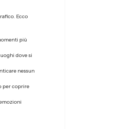
rafico. Ecco 
 momenti più 
 luoghi dove si 
nticare nessun 
o per coprire 
 emozioni 