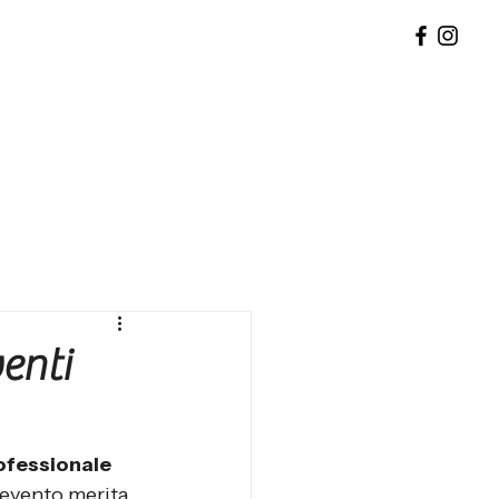
enti
rofessionale
 evento merita 