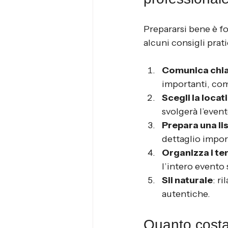
Prepararsi bene è f
alcuni consigli prati
Comunica chia
importanti, come 
Scegli la locat
svolgerà l’event
Prepara una lis
dettaglio impor
Organizza i te
l’intero evento 
Sii naturale
: r
autentiche.
Quanto costa 