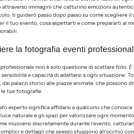
o attraverso immagini che catturino emozioni autentich
icolo, ti guiderò passo dopo passo su come scegliere il 
er il tuo evento, cosa aspettarti e come prepararti al m
orabili.
ere la fotografia eventi professiona
 professionale non è solo questione di scattare foto. È 
sensibilità e capacità di adattarsi a ogni situazione. To
, dai palazzi storici alle piazze animate, che possono di
le tue fotografie.
fo esperto significa affidarsi a qualcuno che conosce b
 luce naturale e gli spazi per valorizzare ogni momento.
ome muoversi discretamente durante l’evento, catturand
complici e dettagli che spesso sfuggono all’occhio co