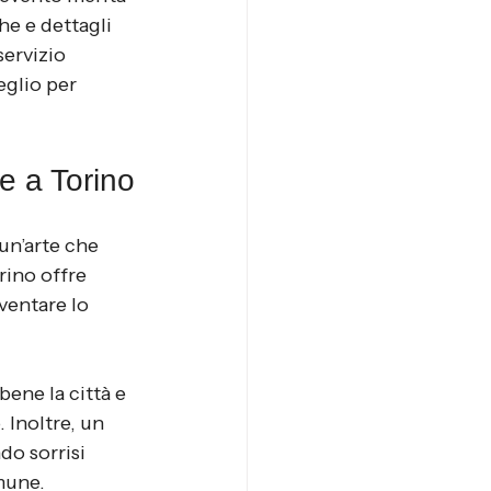
e e dettagli 
servizio 
eglio per 
le a Torino
un’arte che 
rino offre 
ventare lo 
ene la città e 
 Inoltre, un 
o sorrisi 
mune.