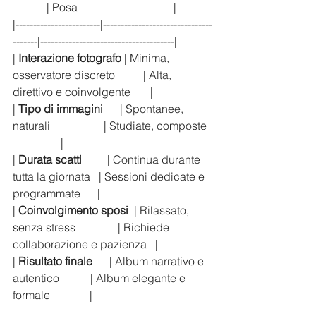
            | Posa                                  |
|------------------------|-------------------------------
-------|--------------------------------------|
| 
Interazione fotografo
 | Minima, 
osservatore discreto          | Alta, 
direttivo e coinvolgente       |
| 
Tipo di immagini
      | Spontanee, 
naturali                   | Studiate, composte  
                 |
| 
Durata scatti
         | Continua durante 
tutta la giornata   | Sessioni dedicate e 
programmate      |
| 
Coinvolgimento sposi
  | Rilassato, 
senza stress               | Richiede 
collaborazione e pazienza   |
| 
Risultato finale
      | Album narrativo e 
autentico           | Album elegante e 
formale              |