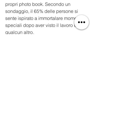
propri photo book. Secondo un 
sondaggio, il 65% delle persone si 
sente ispirato a immortalare momenti 
speciali dopo aver visto il lavoro di 
qualcun altro.
Una famiglia riunita attorno a un album 
fotografico, condividendo ricordi
Chiudere la Narrazione 