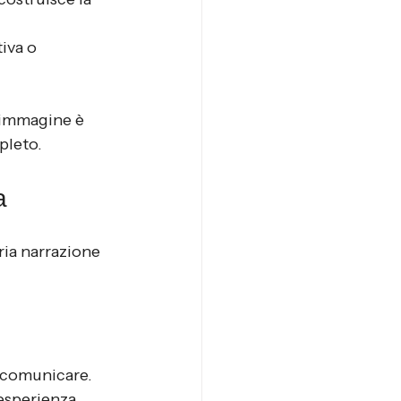
iva o 
 immagine è 
pleto.
a
ria narrazione 
e comunicare. 
esperienza 