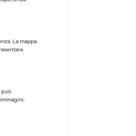
enza. La mappa 
resentare. 
 può 
e immagini. 