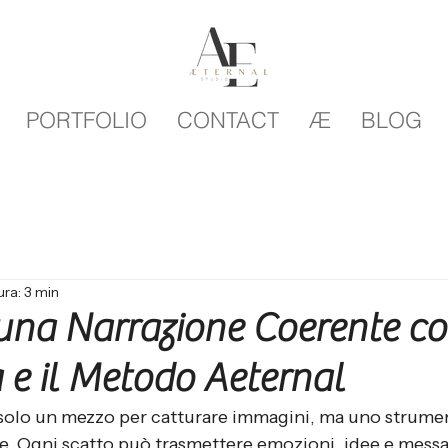
PORTFOLIO
CONTACT
Æ
BLOG
ura: 3 min
 una Narrazione Coerente co
 e il Metodo Aeternal
 solo un mezzo per catturare immagini, ma uno strume
ie. Ogni scatto può trasmettere emozioni, idee e mess