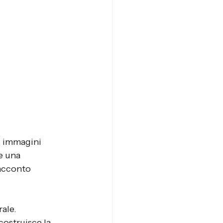
i immagini 
e una 
racconto 
ale.
costruisce la 