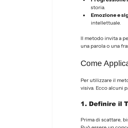
storia.
Emozione e sig
intellettuale.
Il metodo invita a p
una parola o una fra
Come Applicar
Per utilizzare il me
visiva. Ecco alcuni p
1. Definire il
Prima di scattare, b
Può essere un concet