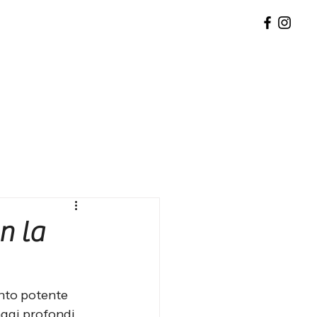
n la
nto potente 
aggi profondi 