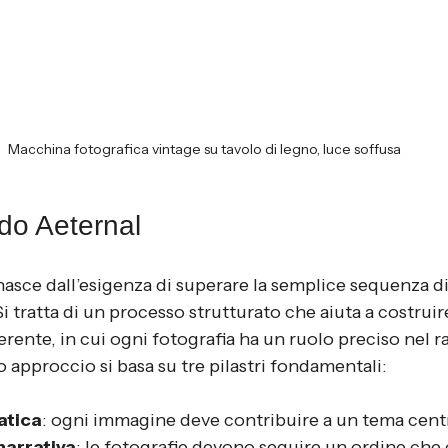
Macchina fotografica vintage su tavolo di legno, luce soffusa
odo Aeternal
nasce dall’esigenza di superare la semplice sequenza d
Si tratta di un processo strutturato che aiuta a costruir
erente, in cui ogni fotografia ha un ruolo preciso nel 
approccio si basa su tre pilastri fondamentali:
atica
: ogni immagine deve contribuire a un tema centr
narrativa
: le fotografie devono seguire un ordine che 