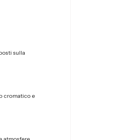
osti sulla 
to cromatico e 
re atmosfere 