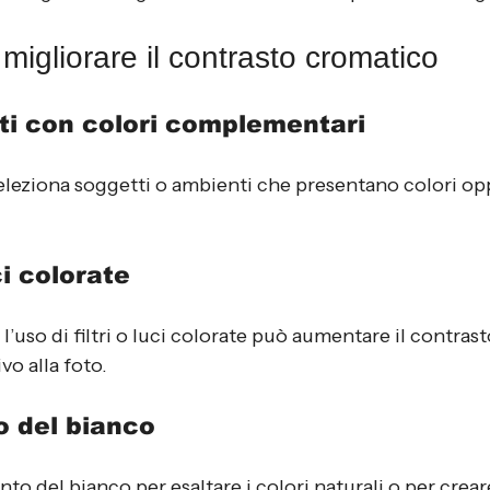
migliorare il contrasto cromatico
ti con colori complementari
eleziona soggetti o ambienti che presentano colori opp
ci colorate
 l’uso di filtri o luci colorate può aumentare il contras
vo alla foto.
o del bianco
nto del bianco per esaltare i colori naturali o per crea