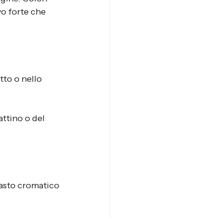
o forte che 
to o nello 
attino o del 
asto cromatico 