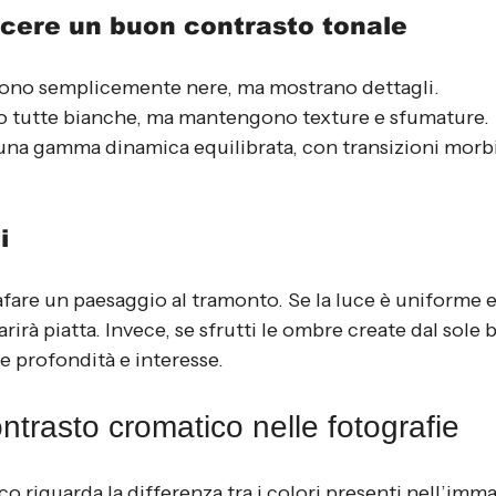
cere un buon contrasto tonale
ono semplicemente nere, ma mostrano dettagli.
o tutte bianche, ma mantengono texture e sfumature.
na gamma dinamica equilibrata, con transizioni morbid
i
are un paesaggio al tramonto. Se la luce è uniforme e 
irà piatta. Invece, se sfrutti le ombre create dal sole ba
e profondità e interesse.
ontrasto cromatico nelle fotografie
co riguarda la differenza tra i colori presenti nell’imma