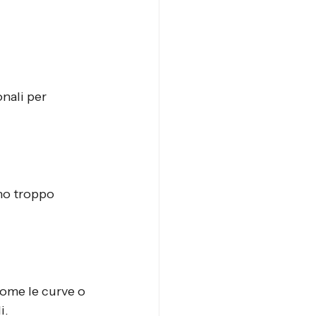
onali per 
no troppo 
come le curve o 
i.