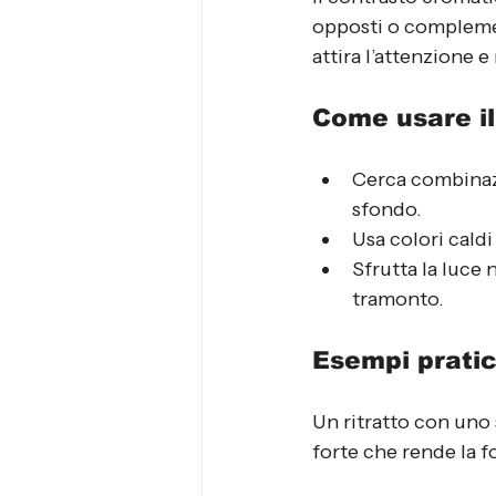
opposti o complement
attira l’attenzione e
Come usare il
Cerca combinazi
sfondo.
Usa colori cald
Sfrutta la luce 
tramonto.
Esempi pratic
Un ritratto con uno
forte che rende la f