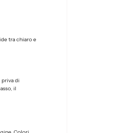
e tra chiaro e 
priva di 
sso, il 
gine. Colori 