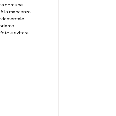
lema comune 
e è la mancanza 
ondamentale 
opriamo 
foto e evitare 