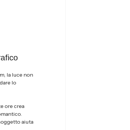
rafico
m, la luce non 
dare lo 
te ore crea 
romantico.
 soggetto aiuta 