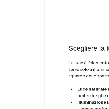
Scegliere la 
La luce è l’elemento
serve solo a illumina
sguardo dello spett
Luce naturale a
ombre lunghe e 
Illuminazione l
a creare profon