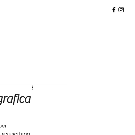
rafica
per 
 e suscitano 