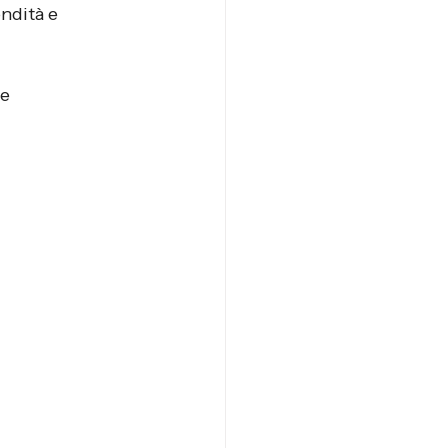
ndità e 
e 