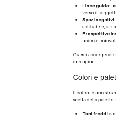
Linee guida
: u
verso il sogget
Spazi negativi
solitudine, iso
Prospettive in
unico e coinvol
Questi accorgimenti 
immagine.
Colori e pale
Il colore è uno stru
scelta della palette
Toni freddi
 co