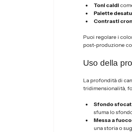
Toni caldi
 come
Palette desatu
Contrasti cro
Puoi regolare i color
post-produzione con
Uso della pr
La profondità di cam
tridimensionalità, 
Sfondo sfocat
sfuma lo sfondo
Messa a fuoco 
una storia o su