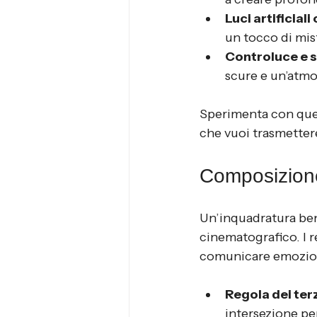
Luci artificiali
un tocco di mist
Controluce e s
scure e un’atmo
Sperimenta con ques
che vuoi trasmetter
Composizione
Un’inquadratura ben 
cinematografico. I r
comunicare emozion
Regola dei ter
intersezione per