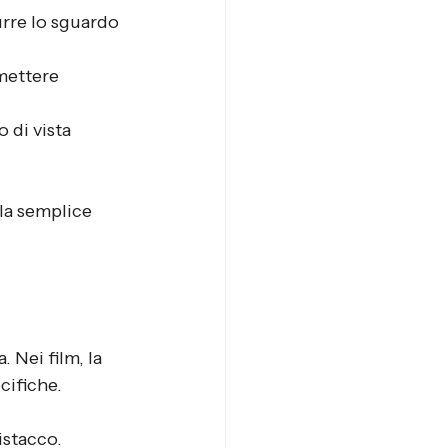
rre lo sguardo 
mettere 
 di vista 
la semplice 
 Nei film, la 
cifiche.
istacco.