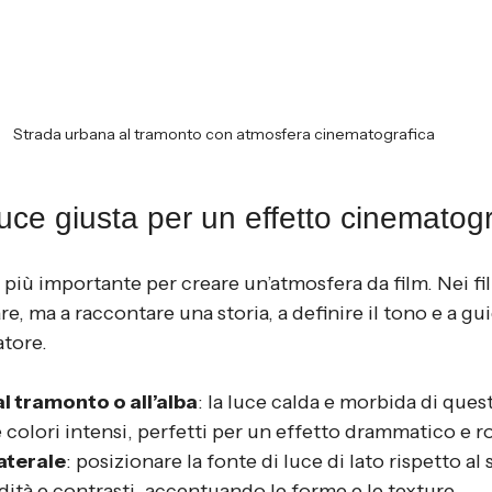
Strada urbana al tramonto con atmosfera cinematografica
luce giusta per un effetto cinematog
 più importante per creare un’atmosfera da film. Nei fil
re, ma a raccontare una storia, a definire il tono e a gui
atore.
l tramonto o all’alba
: la luce calda e morbida di ques
colori intensi, perfetti per un effetto drammatico e 
aterale
: posizionare la fonte di luce di lato rispetto al
dità e contrasti, accentuando le forme e le texture.