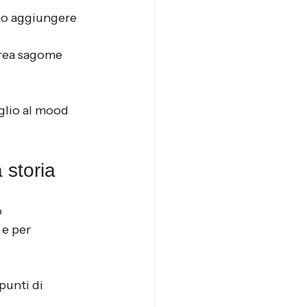
ono aggiungere 
crea sagome 
glio al mood 
 storia
 
e per 
punti di 