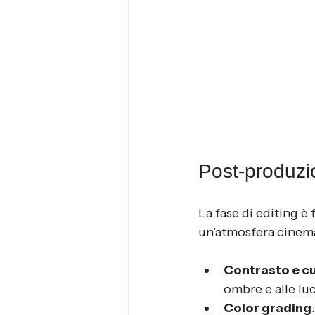
Post-produzio
La fase di editing 
un’atmosfera cinema
Contrasto e c
ombre e alle luc
Color grading