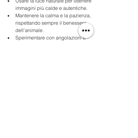
Usare la luce naturale per ottenere 
immagini più calde e autentiche.
Mantenere la calma e la pazienza, 
rispettando sempre il benessere 
dell’animale.
Sperimentare con angolazioni e 
prospettive diverse per trovare il 
proprio stile.
Questi consigli aiutano a migliorare la 
tecnica e a creare immagini più 
coinvolgenti.
Il futuro della fotografia 
animale con Aeternal 
Studio
Aeternal Studio continua a innovare, 