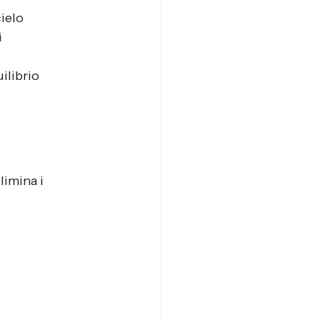
ielo
i
ilibrio 
limina i 