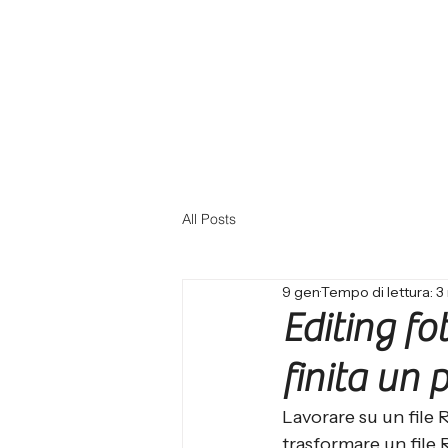
All Posts
9 gen
Tempo di lettura: 3
Editing f
finita un
Lavorare su un file 
trasformare un file