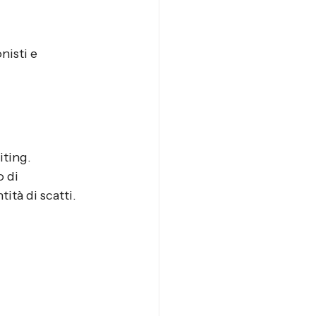
isti e 
iting. 
 di 
ità di scatti.