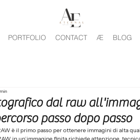
PORTFOLIO
CONTACT
Æ
BLOG
 min
otografico dal raw all'imma
 percorso passo dopo passo
RAW è il primo passo per ottenere immagini di alta qual
 RAW in un’immagine finita richiede attenzione, tecnic