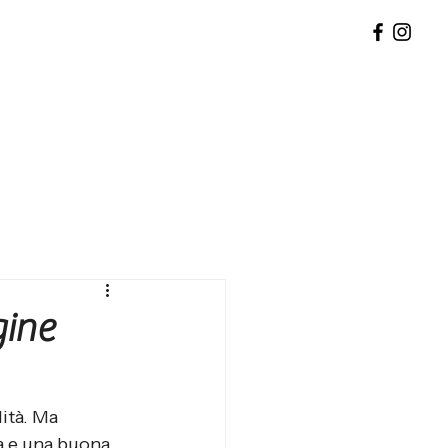
gine
ità. Ma 
a e una buona 