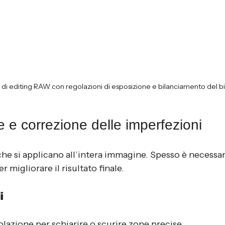
di editing RAW con regolazioni di esposizione e bilanciamento del b
e e correzione delle imperfezioni
he si applicano all’intera immagine. Spesso è necessar
r migliorare il risultato finale.
i
olazione per schiarire o scurire zone precise