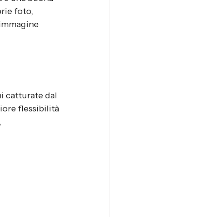
ie foto, 
l’immagine 
 catturate dal 
re flessibilità 
 