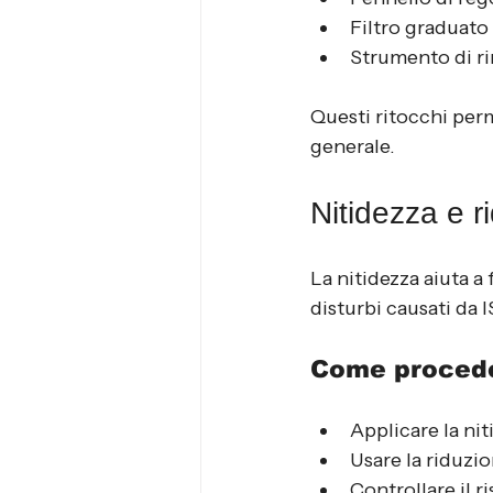
Filtro graduato
Strumento di r
Questi ritocchi perm
generale.
Nitidezza e r
La nitidezza aiuta a 
disturbi causati da I
Come proced
Applicare la ni
Usare la riduzi
Controllare il r