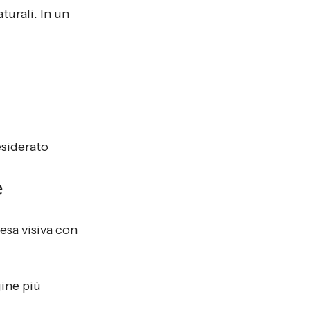
turali. In un 
esiderato
e
esa visiva con 
ine più 