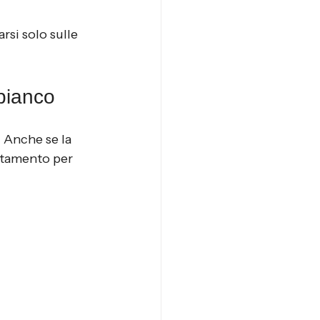
si solo sulle 
 bianco
. Anche se la 
stamento per 