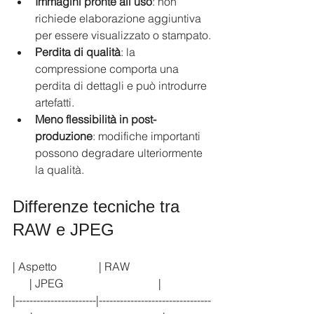
Immagini pronte all’uso
: non 
richiede elaborazione aggiuntiva 
per essere visualizzato o stampato.
Perdita di qualità
: la 
compressione comporta una 
perdita di dettagli e può introdurre 
artefatti.
Meno flessibilità in post-
produzione
: modifiche importanti 
possono degradare ulteriormente 
la qualità.
Differenze tecniche tra 
RAW e JPEG
| Aspetto               | RAW                             
      | JPEG                                  |
|-----------------------|--------------------------------