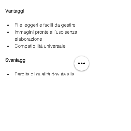
Vantaggi
File leggeri e facili da gestire
Immagini pronte all’uso senza 
elaborazione
Compatibilità universale
Svantaggi
Perdita di qualità dovuta alla 
compressione
Limitata possibilità di modifiche 
post-scatto
Minor dettaglio rispetto al RAW
Come scegliere il formato 
giusto per te