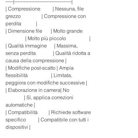
-----|-------------------------------------|
| Compressione          | Nessuna, file 
grezzo                 | Compressione con 
perdita            |
| Dimensione file       | Molto grande        
                | Molto più piccolo                   |
| Qualità immagine      | Massima, 
senza perdita              | Qualità ridotta a 
causa della compressione |
| Modifiche post-scatto | Ampia 
flessibilità                   | Limitata, 
peggiora con modifiche successive |
| Elaborazione in camera| No                   
               | Sì, applica correzioni 
automatiche |
| Compatibilità         | Richiede software 
specifico          | Compatibile con tutti i 
dispositivi |